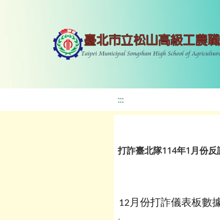
:::
打詐臺北隊114年1月份
月份打詐儀表板數
12