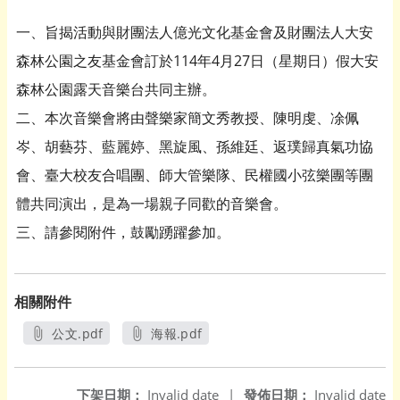
一、旨揭活動與財團法人億光文化基金會及財團法人大安
森林公園之友基金會訂於114年4月27日（星期日）假大安
森林公園露天音樂台共同主辦。
二、本次音樂會將由聲樂家簡文秀教授、陳明虔、凃佩
岑、胡藝芬、藍麗婷、黑旋風、孫維廷、返璞歸真氣功協
會、臺大校友合唱團、師大管樂隊、民權國小弦樂團等團
體共同演出，是為一場親子同歡的音樂會。
三、請參閱附件，鼓勵踴躍參加。
相關附件
公文.pdf
海報.pdf
另開新視窗
另開新視窗
下架日期：
Invalid date
|
發佈日期：
Invalid date