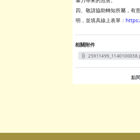
暴力帶來的危害。
四、敬請協助轉知所屬，有
明，並填具線上表單：
https
相關附件
25911499_1140100038.
另開新視窗
點