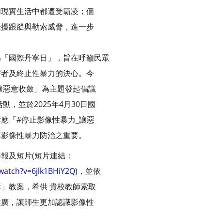
和現實生活中都遭受霸凌；個
騷擾跟蹤與勒索威脅，進一步
為「國際丹寧日」，旨在呼籲民眾
害者及終止性暴力的決心。今
讓惡意收斂」為主題發起倡議
動，並於2025年4月30日國
應「#停止影像性暴力_讓惡
導影像性暴力防治之重要。
報及短片(短片連結：
watch?v=6jlk1BHiY2Q
)，並依
」教案，希供 貴校教師索取
推廣，讓師生更加認識影像性