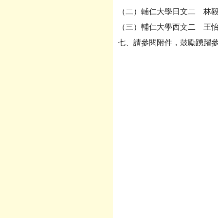
（二）輔仁大學日文二 林毅鎧 
（三）輔仁大學西文二 王怡凡 
七、請參閱附件，鼓勵踴躍