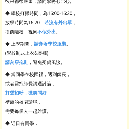
後果都很嚴重，請同學將心比心。
◆ 學校打掃時間，為16:00-16:20，
放學時間為16:20，
若沒有外出單
，
提前離校，視同
不假外出
。
◆ 上學期間，
請穿著學校服裝
。
(學校制式上衣&長褲)
請勿穿拖鞋
，避免受傷風險。
◆ 當同學在校園裡，遇到師長，
或者需找師長溝通討論，
打聲招呼，微笑問好
，
禮貌的校園環境，
需要每個人一起維護。
◆ 近日有同學，