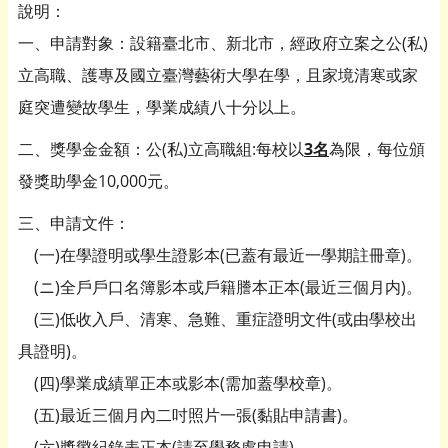
說明：
一、申請對象：設籍臺北市、新北市，經政府立案之公(私)
立高職、護專及國立臺灣藝術大學在學，且家境清寒或家
庭突遭變故學生，學業成績八十分以上。
二、獎學金金額：公(私)立高職組:每校以
3名
為限，每位頒
發獎助學金10,000元。
三、申請文件：
(一)在學證明或學生證影本(已蓋有最近一學期註冊章)。
(ニ)全戶戶口名簿影本或戶籍謄本正本(最近三個月内)。
(三)低收入戶、清寒、急難、重症證明文件(或由學校出
具證明)。
(四)學業成績單正本或影本(需加蓋學校章)。
(五)最近三個月內二吋照片一張(黏貼申請書)。
(六)獎懲紀錄表正本(請至學務處申請)。