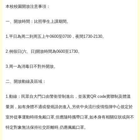
本校校園開放注意事項：
一、開放時間：比照學生上課期間。
1.平日為周二到周五上午0600至0700，夜間1730-2130。
2.例假日(六、日)開放時間為0600至1730。
3.周一為消毒日不對外開放。
二、開放動線及區域：
1.動線：民眾自大門口由警衛管制進出，並落實QR code實聯制及體溫
量測，如有身體不適或發燒請勿進入,另依中央流行疫情指揮中心規定於
室外從事運動時得免戴口罩,但應隨時攜帶口罩,如本身有相關症狀或與不
特定對象無法保持社交距離時,仍應佩戴口罩。