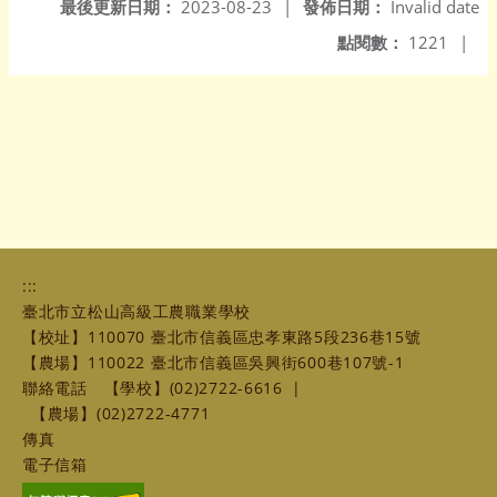
最後更新日期：
2023-08-23
|
發佈日期：
Invalid date
點閱數：
1221
|
:::
臺北市立松山高級工農職業學校
【校址】110070 臺北市信義區忠孝東路5段236巷15號
【農場】110022 臺北市信義區吳興街600巷107號-1
聯絡電話
【學校】(02)2722-6616
|
【農場】(02)2722-4771
傳真
電子信箱