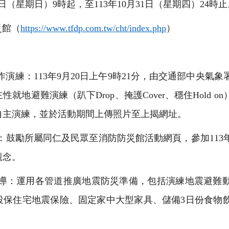
1日（星期日）9時起，至113年10月31日（星期四）24時
災館（
https://www.tfdp.com.tw/cht/index.php
）
演練：113年9月20日上午9時21分，由交通部中央氣
就地避難演練（趴下Drop、掩護Cover、穩住Hold 
自主演練，並於活動期間上傳照片至上揭網址。
：鼓勵所屬同仁及民眾至消防防災館活動網頁，參加113
觀念。
導：運用各管道推廣地震防災準備，包括演練地震避難
投保住宅地震保險、固定家中大型家具、儲備3日份食物