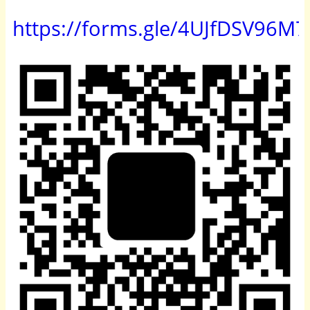
https://forms.gle/4UJfDSV96M7