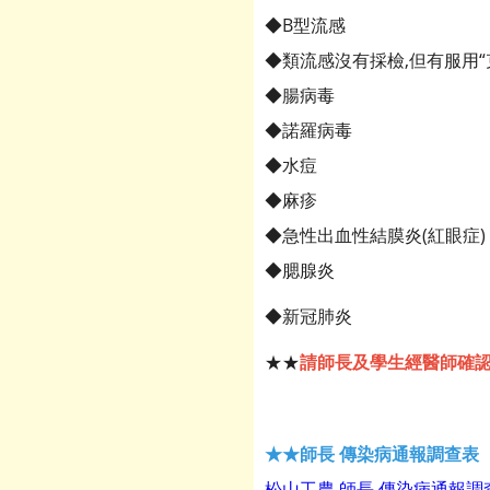
◆B型流感
◆類流感沒有採檢,但有服用“
◆腸病毒
◆諾羅病毒
◆水痘
◆麻疹
◆急性出血性結膜炎(紅眼症)
◆腮腺炎
◆新冠肺炎
★★
請師長及學生經醫師確
★★師長 傳染病通報調查表
松山工農 師長 傳染病通報調查表連