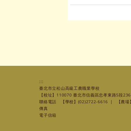
:::
臺北市立松山高級工農職業學校
【校址】110070 臺北市信義區忠孝東路5段236
聯絡電話
【學校】(02)2722-6616
|
【農場】(
傳真
電子信箱