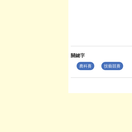
關鍵字
農科賽
技藝競賽