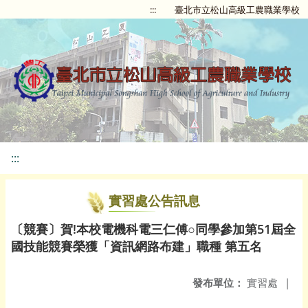
:::
臺北市立松山高級工農職業學校
:::
實習處公告訊息
〔競賽〕賀!本校電機科電三仁傅○同學參加第51屆全
國技能競賽榮獲「資訊網路布建」職種 第五名
發布單位：
實習處
|