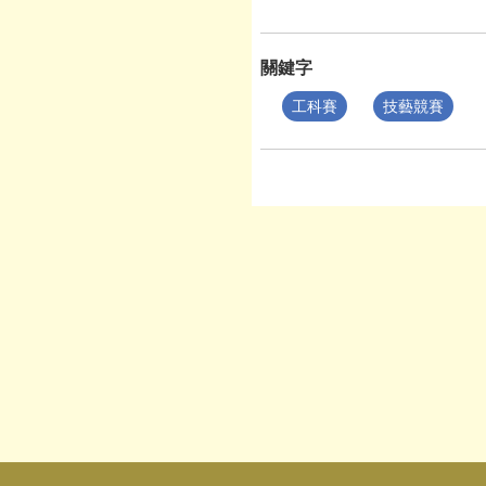
關鍵字
工科賽
技藝競賽