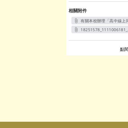
相關附件
有關本校辦理「高中線上同步
18251578_1111006181_
另開新視
點