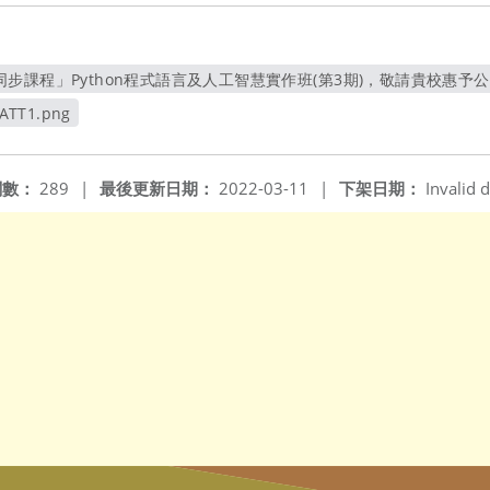
課程」Python程式語言及人工智慧實作班(第3期)，敬請貴校惠予公告周知
另開新視窗
ATT1.png
窗
閱數：
289
|
最後更新日期：
2022-03-11
|
下架日期：
Invalid d