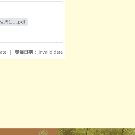
....pdf
ate
|
發佈日期：
Invalid date