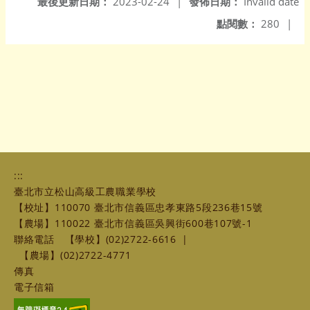
最後更新日期：
2023-02-24
|
發佈日期：
Invalid date
點閱數：
280
|
:::
臺北市立松山高級工農職業學校
【校址】110070 臺北市信義區忠孝東路5段236巷15號
【農場】110022 臺北市信義區吳興街600巷107號-1
聯絡電話
【學校】(02)2722-6616
|
【農場】(02)2722-4771
傳真
電子信箱