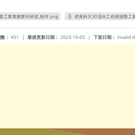
暨工業實務實作研習_附件.png
虎尾科大3D逆向工程掃描暨工業
另開新視窗
另開
閱數：
451
|
最後更新日期：
2023-10-05
|
下架日期：
Invalid d