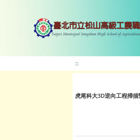
:::
虎尾科大3D逆向工程掃