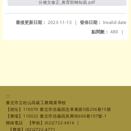
分條文修正_教育部轉知函.pdf
另開新視窗
最後更新日期：
2023-11-13
|
發佈日期：
Invalid date
點閱數：
480
|
:::
臺北市立松山高級工農職業學校
【校址】110070 臺北市信義區忠孝東路5段236巷15號
【農場】110022 臺北市信義區吳興街600巷107號-1
聯絡電話
【學校】(02)2722-6616
|
【農場】(02)2722-4771