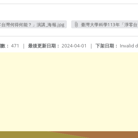
台灣何得何能？」演講_海報.jpg
臺灣大學科學113年「淨零台
另開新視窗
閱數：
471
|
最後更新日期：
2024-04-01
|
下架日期：
Invalid d