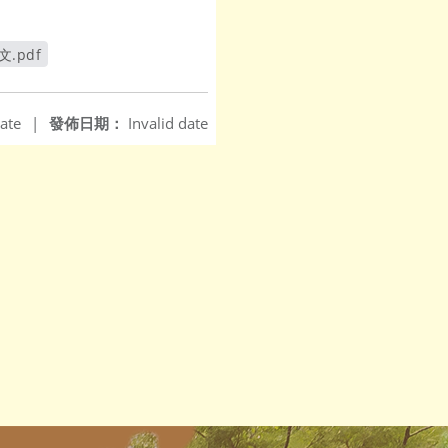
.pdf
ate
|
發佈日期：
Invalid date