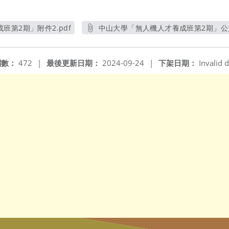
第2期」附件2.pdf
中山大學「無人機人才養成班第2期」公文
開新視窗
另開新視窗
閱數：
472
|
最後更新日期：
2024-09-24
|
下架日期：
Invalid d