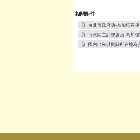
相關附件
台北市政府函-為加強宣
行政院主計總處函-為加
國內出差以機關所在地為
另