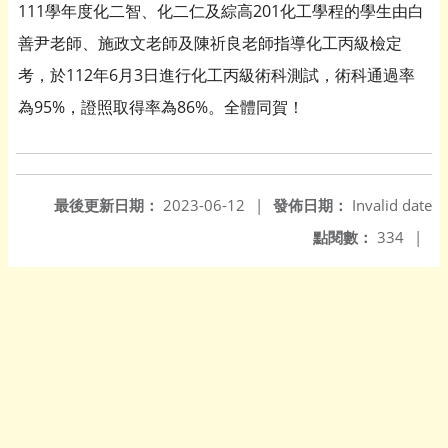
111學年
度化二智、化二仁及綜高201化工學程
的學生由白
善尹老師、施政文老師及陳祈良老師指導化工丙級檢定
考，於
112
年6
月3
日進行化工丙級術科測試，術科通過率
為95
%
，證照取得率為
86%
。全體同賀！
最後更新日期：
2023-06-12
|
發佈日期：
Invalid date
點閱數：
334
|