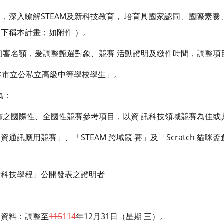
，深入瞭解STEAM及新科技教育， 培育具國家認同、國際素
下稱本計畫；如附件 ）。
審名額，爰調整甄選對象、競賽 活動證明及繳件時間，調整項
「本市立公私立高級中等學校學生」。
為：
佈之國際性、全國性競賽參考項目，以資 訊科技領域競賽為佳或
通訊應用競賽」、「STEAM 跨域競 賽」及「Scratch 貓
新科技學程」公開發表之證明者
名資料：調整至
115
114
年12月31日（星期 三）。