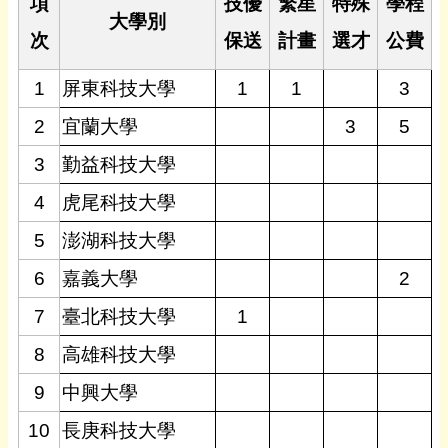
項
技優
繁星
特殊
學程
大學別
次
保送
計畫
選才
公費
1
屏東科技大學
1
1
3
2
宜蘭大學
3
5
3
勤益科技大學
4
虎尾科技大學
5
澎湖科技大學
6
嘉義大學
2
7
臺北科技大學
1
8
高雄科技大學
9
中興大學
10
長庚科技大學