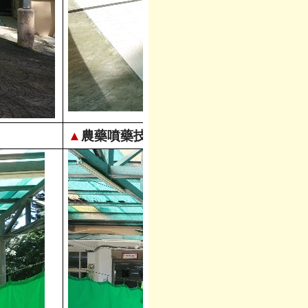
▲
農藥噴藥技術(二)