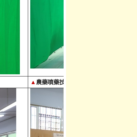
▲
農藥噴藥技術(四)