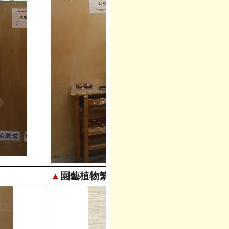
▲
園藝植物繁殖(二)