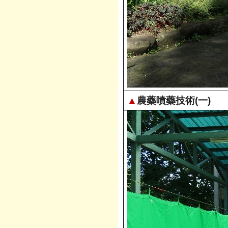
▲
農藥噴藥技術(一)