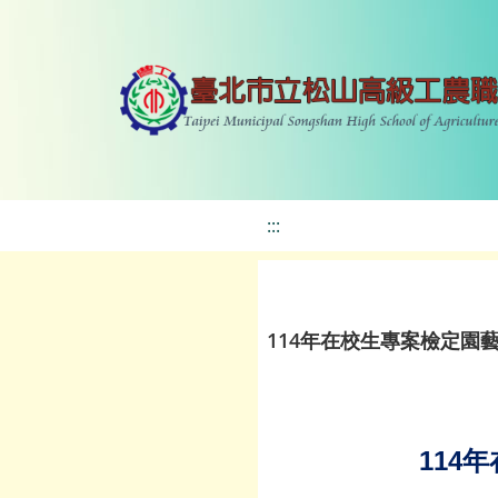
:::
114年在校生專案檢定園
114
年