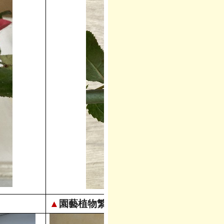
▲
園藝植物繁殖(四)