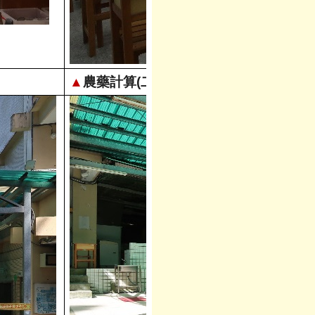
▲
農藥計算(二)