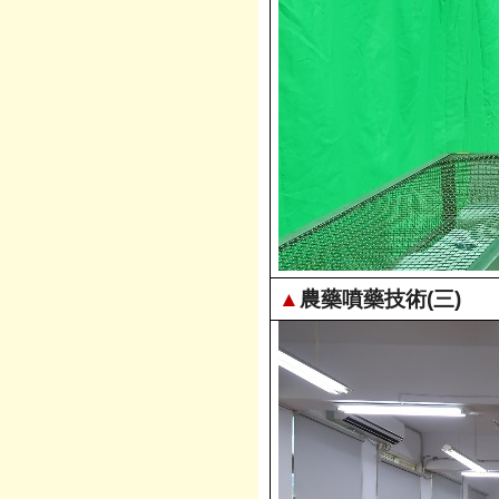
▲
農藥噴藥技術(三)