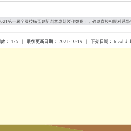
021第一屆全國技職盃創新創意專題製作競賽」，敬邀貴校相關科系學生踴躍
另開新視窗
閱數：
475
|
最後更新日期：
2021-10-19
|
下架日期：
Invalid d