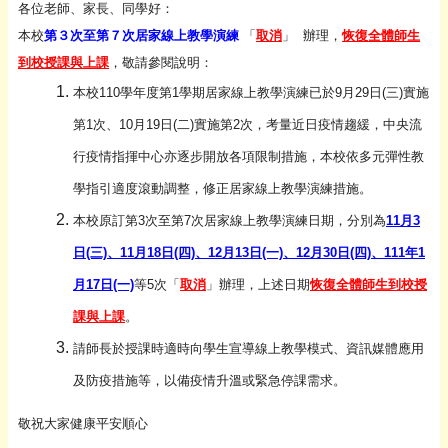
各位老師、家長、同學好：
本校
第３次至第７次居家線上教學演練
「
取消
」 辦理，
恢復全體師生
到校授課與上課
，敬請參閱說明：
本校110學年度第1學期居家線上教學演練已於9月29日(三)
實施
第1次、10月19日(二)實施第2次，考量近日疫情趨緩，
中央流
行疫情指揮中心亦逐步開放各項限制措施，
本校依多元彈性教
學指引適度滾動調整，
修正居家線上教學演練措施。
本校原訂第3次至第7次居家線上教學演練日期，分別為
11月3
日
(三)、11月18日(四)、12月13日(一)、12月30日
(四)、111年1
月17日(一)
等5次「
取消
」辦理，上述日期
恢復全體師生到校授
課與上課
。
請師長於授課時適時向學生
宣導線上教學模式、
資訊媒體應用
及防疫措施等，以備疫情升溫或緊急停課需求。
敬祝大家健康平安順心