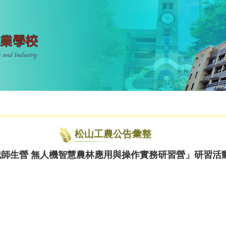
松山工農公告彙整
職師生營 無人機智慧農林應用與操作實務研習營」研習活