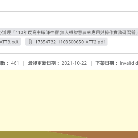
辦理「110年度高中職師生營 無人機智慧農林應用與操作實務研習營」研習
另開新視窗
ATT3.odt
17354732_1103500650_ATT2.pdf
窗
另開新視窗
閱數：
461
|
最後更新日期：
2021-10-22
|
下架日期：
Invalid d