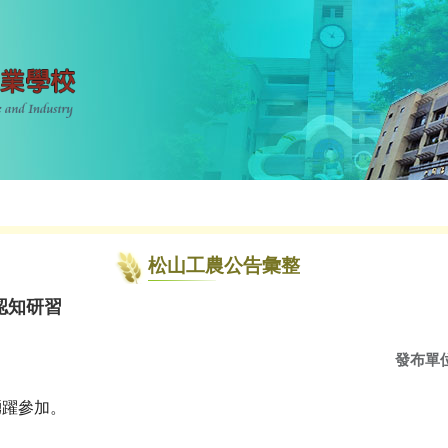
松山工農公告彙整
認知研習
發布單
踴躍參加。