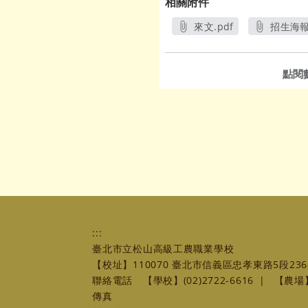
相關附件
來文.pdf
招生海報.
另開新視窗
另
點閱
:::
臺北市立松山高級工農職業學校
【校址】110070 臺北市信義區忠孝東路5段236
聯絡電話
【學校】(02)2722-6616
|
【農場】(
傳真