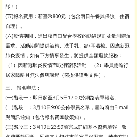
隊！）
(五)報名費用：新臺幣800元（包含兩日午餐與保險、住宿
自理）。
(六)疫情期間，進出校門口配合學校的動線規劃及量測體溫
需求。活動期間提供酒精、洗手乳、額/耳溫槍。因應新冠
肺炎疫情，如有下方情事發生，將提供全額退款服務：
（1）因新冠肺炎疫情而取消營隊活動；（2）學員需進行
居家隔離且無法參與課程（需提供證明文件）。
三、 報名辦法：
(一)階段一：即日起至3月5日17:00於網路表單報名。
(二)階段二：3月10日9:00公佈學員名單，屆時將由E-mail
與簡訊通知（包含報名費匯款須知）。
(三)階段三：3月19日23:59前完成詳細基本資料填報、報
名費匯款回報、回傳本人切結書與家長保證書，若未在期