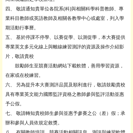
四、 敬請通知貴單位各院系(科)與相關科學科普教師、專
業科目教師或英語教師及相關各教學中心或處室，列入學
期活動行事曆。
五、 基於停課不停學、以賽促學、以測促學，本大賽提供
專業英文多元化線上與離線練習測評的資源及操作介紹影
片，敬請貴校
鼓勵師生至競賽活動網站下載軟體，善用學習資源，
在家或在校練習。
六、 另為提升本大賽測評品質及順利進行，敬請鼓勵貴校
具有專業英文能力國際監評資格之教師參與監評活動並惠
予公假。
七、 敬請轉知貴校師生參與並惠予參賽之公（差）假；承
辦和參與人員依規定敘獎。
八、 有關教師培訓、競賽活動相關訊息、測評與練習軟體