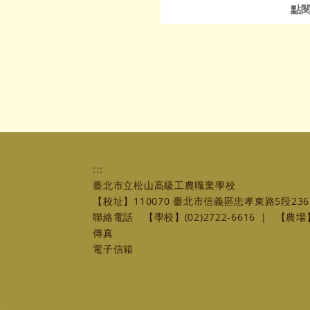
點
:::
臺北市立松山高級工農職業學校
【校址】110070 臺北市信義區忠孝東路5段236
聯絡電話
【學校】(02)2722-6616
|
【農場】(
傳真
電子信箱