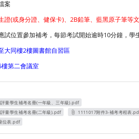
檔案
生證(或身分證、健保卡)、2B鉛筆、藍黑原子筆等
應試位置參加補考，每節考試開始逾時10分鐘，學生
至大同樓2樓圖書館自習區
5樓第二會議室
定期評量學生補考名冊(一年級、三年級).pdf
另開新視窗
期評量學生補考名冊(二年級).pdf
1111017附件3-補考考程表.pd
另開新視窗
另開新視窗
座位表.pdf
窗