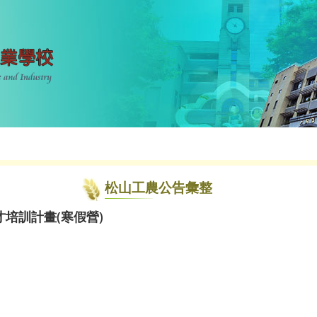
松山工農公告彙整
培訓計畫(寒假營)
。