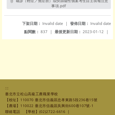
確診（輕症／無症狀）或快篩陽性個案考生自主填報注意
事項.pdf
另開新視窗
下架日期：
Invalid date
|
發佈日期：
Invalid date
點閱數：
837
|
最後更新日期：
2023-01-12
|
:::
臺北市立松山高級工農職業學校
【校址】110070 臺北市信義區忠孝東路5段236巷15號
【農場】110022 臺北市信義區吳興街600巷107號-1
聯絡電話
【學校】(02)2722-6616
|