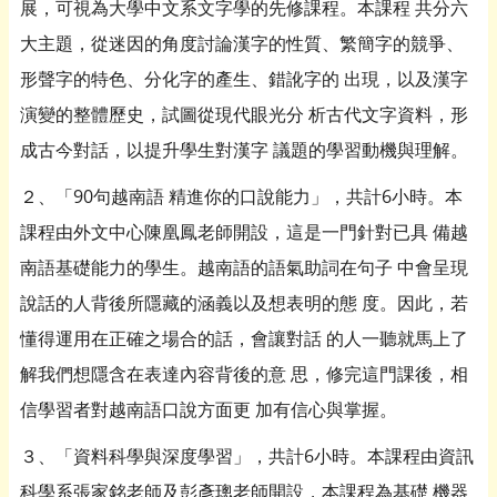
展，可視為大學中文系文字學的先修課程。本課程 共分六
大主題，從迷因的角度討論漢字的性質、繁簡字的競爭、
形聲字的特色、分化字的產生、錯訛字的 出現，以及漢字
演變的整體歷史，試圖從現代眼光分 析古代文字資料，形
成古今對話，以提升學生對漢字 議題的學習動機與理解。
２、「90句越南語 精進你的口說能力」，共計6小時。本
課程由外文中心陳凰鳳老師開設，這是一門針對已具 備越
南語基礎能力的學生。越南語的語氣助詞在句子 中會呈現
說話的人背後所隱藏的涵義以及想表明的態 度。因此，若
懂得運用在正確之場合的話，會讓對話 的人一聽就馬上了
解我們想隱含在表達內容背後的意 思，修完這門課後，相
信學習者對越南語口說方面更 加有信心與掌握。
３、「資料科學與深度學習」，共計6小時。本課程由資訊
科學系張家銘老師及彭彥璁老師開設，本課程為基礎 機器