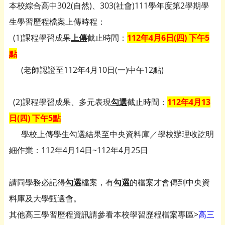
本校綜合高中302(自然)、303(社會)
111學年度第2學期學
生學習歷程檔案上傳時程：
(1)課程學習成果
上傳
截止時間：
112年4月6日(四) 下午5
點
(老師認證至112年4月10日(一)中午12點)
(2)課程學習成果、多元表現
勾選
截止時間：
112年4月13
日(四) 下午5點
學校上傳學生勾選結果至中央資料庫／學校辦理收訖明
細作業：11
2年4月14日~112年4月25日
請同學務必記得
勾選
檔案，有
勾選
的檔案才會傳到中央資
料庫及大學
甄選會。
其他高三學習歷程資訊請參看本校學習歷程檔案專區>
高三