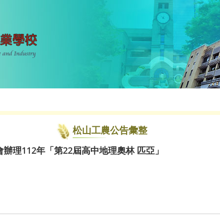
松山工農公告彙整
辦理112年「第22屆高中地理奧林 匹亞」