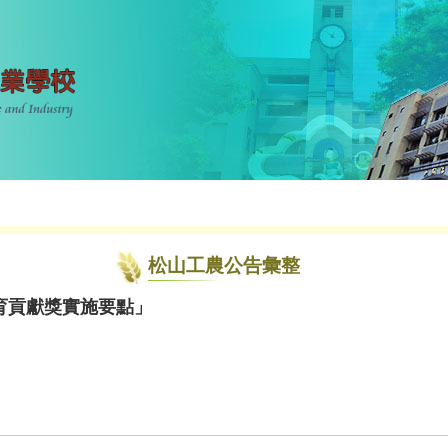
松山工農公告彙整
育貢獻獎實施要點」