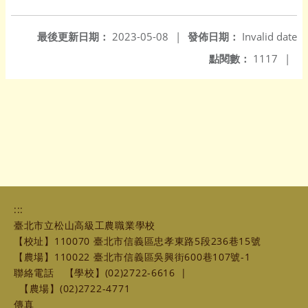
另開新視窗
最後更新日期：
2023-05-08
|
發佈日期：
Invalid date
點閱數：
1117
|
:::
臺北市立松山高級工農職業學校
【校址】110070 臺北市信義區忠孝東路5段236巷15號
【農場】110022 臺北市信義區吳興街600巷107號-1
聯絡電話
【學校】(02)2722-6616
|
【農場】(02)2722-4771
傳真