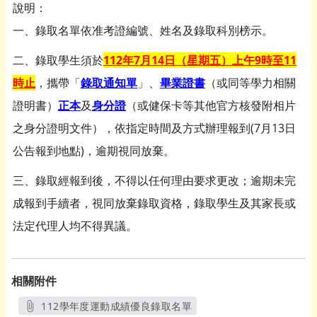
說明：
一、錄取名單依准考證編號、姓名及錄取科別榜示。
二、錄取學生須於
112年7月14日（星期五）上午9時至11
時止
，攜帶「
錄取通知單
」、
畢業證
書
（或同等學力相關
證明書）
正本
及
身分證
（或健保卡等其他官方核發附相片
之身分證明文件），依指定時間及方式辦理報到(7月13日
公告報到地點)，逾期視同放棄。
三、錄取經報到後，不得以任何理由要求更改；逾期未完
成報到手續者，視同放棄錄取資格，錄取學生及其家長或
法定代理人均不得異議。
相關附件
112學年度運動成績優良錄取名單