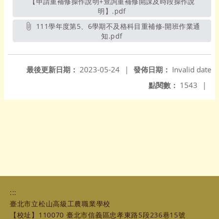
【申請重補修操作說明+查詢重補修開課及時段操作說
明】.pdf
另開新視窗
111學年度第5、6學期不及格科目重補修-開班作業通
知.pdf
另開新視窗
最後更新日期：
2023-05-24
|
發佈日期：
Invalid date
點閱數：
1543
|
:::
臺北市立松山高級工農職業學校
【校址】110070 臺北市信義區忠孝東路5段236巷15號