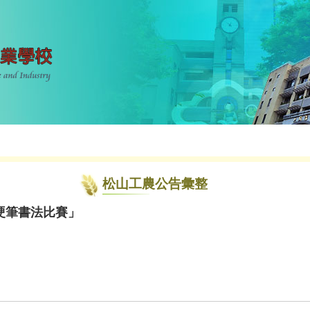
松山工農公告彙整
硬筆書法比賽」