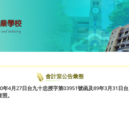
會計室公告彙整
年4月27日台九十忠授字第03951號函及89年3月31日台
查照。