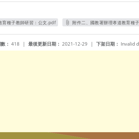
育種子教師研習：公文.pdf
附件二、國教署辦理孝道教育種子教
另開新視窗
另開
閱數：
418
|
最後更新日期：
2021-12-29
|
下架日期：
Invalid d