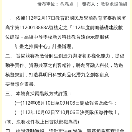
發布單位：
教務處
|
發布人：
教務處設備組
一、 依據112年2月17日教育部國民及學前教育署臺教國署
高字第1120013868A號核定之「112年度前瞻基礎建設數
位建設－高級中等學校新興科技教育遠距示範服務
計畫之推廣中心」計畫辦理。
二、 旨揭競賽為激發師生創造力與培養多樣化能力，提倡
動手實作、資源共享之創客精神，將創客融入科技，透過
模擬規劃，打造具明日科技商品化潛力之創客創意
要發想企畫書。
三、 本競賽採兩階段方式評選：
(一)112年08月10日至09月08日開放報名及繳件；
(二)112年10月02日至10月06日決賽隊伍繳件截止。
(初、決賽收件截止日皆以郵戳為憑)
四、 檢附活動海報、活動辦法如附件，競賽相關事宜請參