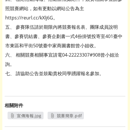
照競賽網站，如有更動以網站公告為主
https://reurl.cc/kXlj6G。
五、 參賽隊伍請於期限內將競賽報名表、團隊成員說明
書、參賽切結書、參賽企劃書一式4份掛號投寄至401臺中
市東區和平街50號臺中家商圖書館曾小姐收。
六、 相關競賽相關事宜請電04-22223307#908曾小姐洽
詢。
七、 請協助公告並鼓勵貴校同學踴躍報名參加。
相關附件
宣傳海報.jpg
競賽簡章.pdf
另開新視窗
另開新視窗