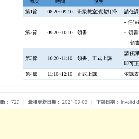
節次
時間
說明
第
1
節
08:20~09:10
班級教室清潔打掃
請任
«
任課
第
2
節
09:20~10:10
領書
«
領書
領
請任
第
3
節
10:20~11:10
領書、正式上課
即可
第
4
節
11:10~12:10
正式上課
依課
閱數：
729
|
最後更新日期：
2021-09-03
|
下架日期：
Invalid d