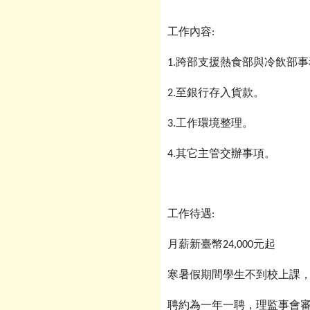
工作內容
:
1.
跨部支援熱食部與冷飲部事
2.
至銀行存入貨款。
3.
工作環境整理。
4.
其它主管交辦事項。
工作待遇
:
月薪新臺幣
元起
24,000
寒暑假期間學生不到校上課
聘約為一年一聘，理監事會