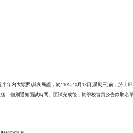
近半年內大頭照
與良民證，於
年
月
日
星期三
前，於上班
)
110
10
13
(
)
查後，
個別通知面試時間。面試完成後，於學校首頁公告錄取名