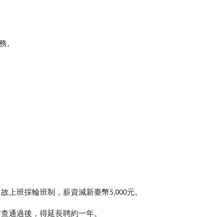
務。
，故上班採輪班制，薪資減新臺幣
元。
5,
000
審查通過後，得延長聘約一年。