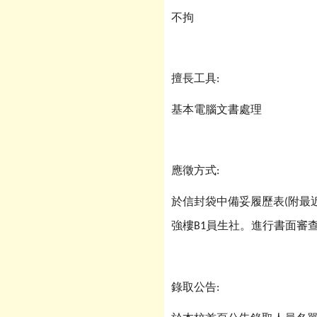
不拘
擅長工具
:
基本電腦文書處理
應徵方式
:
於信封袋中備妥履歷表
附最
(
強樓
員生社。進行書面審
B1
錄取公告
: