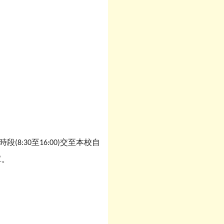
時段
至
交至本校自
(8:30
16:
00)
單。