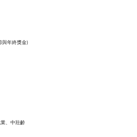
節與年終獎金
)
就業、中壯齡