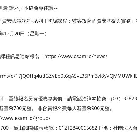
世豪 講座／本協會專任講座
「資安鑑識課程-系列Ⅰ初級課程：駭客攻防的資安基礎與實務」
年12月20日（星期一）
息連結報名：https://www.esam.io/news/
/forms/d/17jQOHq4udGZVEb0t6qASvL3SPm3vl8yVQMMUWkif
可，團體報名另有優惠專案價，請電話洽詢本協會-（03）328232
新臺幣700元整。 非會員報名費每人新臺幣900元整。
ww.esam.io/group/
700，龜山誠園郵局 帳號：01212840065682 戶名：社團