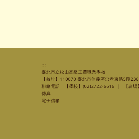
:::
臺北市立松山高級工農職業學校
【校址】110070 臺北市信義區忠孝東路5段236
聯絡電話
【學校】(02)2722-6616
|
【農場】(
傳真
電子信箱