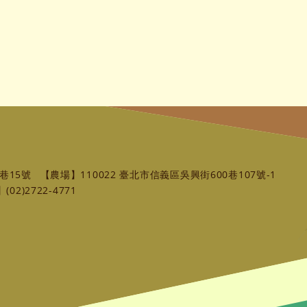
巷15號
【農場】110022 臺北市信義區吳興街600巷107號-1
02)2722-4771