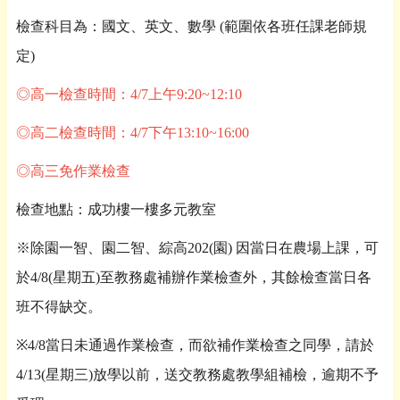
檢查科目為：國文、英文、數學
(
範圍依各班任課老師規
定
)
◎高一檢查時間：4/7上午9:20~12:10
◎高二檢查時間：4/7下午13:10~16:00
◎高三免作業檢查
檢查地點：成功樓一樓多元教室
※除園一智、園二智、綜高
202(
園
)
因當日在農場上課，可
於
4/8(
星期五
)
至教務處補辦作業檢查外，
其餘檢查當日各
班不得缺交。
※
4/8
當日未通過作業檢查，而欲補作業檢查之同學，請於
4/
13(
星期三
)
放學以前，送交教務處教學組補檢，逾期不予